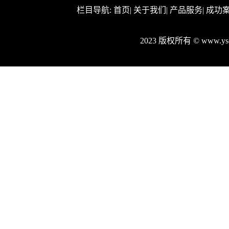
栏目导航:
首页
|
关于我们
|
产品服务
|
成功
2023 版权所有 © www.y